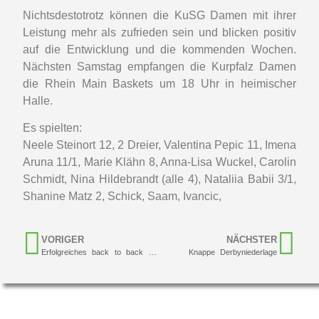
Nichtsdestotrotz können die KuSG Damen mit ihrer
Leistung mehr als zufrieden sein und blicken positiv
auf die Entwicklung und die kommenden Wochen.
Nächsten Samstag empfangen die Kurpfalz Damen
die Rhein Main Baskets um 18 Uhr in heimischer
Halle.
Es spielten:
Neele Steinort 12, 2 Dreier, Valentina Pepic 11, Imena
Aruna 11/1, Marie Klähn 8, Anna-Lisa Wuckel, Carolin
Schmidt, Nina Hildebrandt (alle 4), Nataliia Babii 3/1,
Shanine Matz 2, Schick, Saam, Ivancic,
VORIGER
NÄCHSTER
Erfolgreiches back to back Wochenende mit starkem Comeback der u14m!
Knappe Derbyniederlage