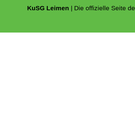
KuSG Leimen
| Die offizielle Seite