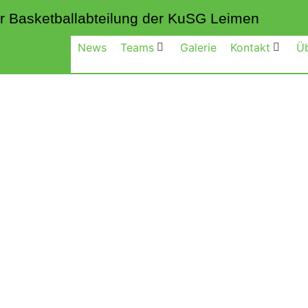
 der Basketballabteilung der KuSG Leimen
News
Teams
Galerie
Kontakt
Ü