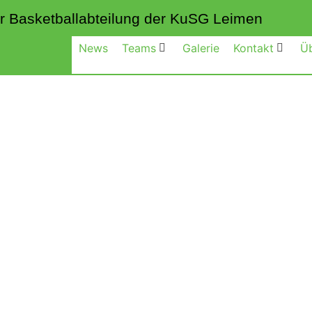
 der Basketballabteilung der KuSG Leimen
News
Teams
Galerie
Kontakt
Ü