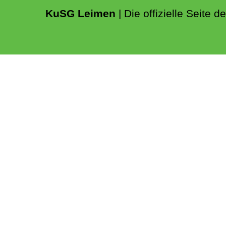
KuSG Leimen
| Die offizielle Seite