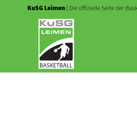
KuSG Leimen
| Die offizielle Seite der B