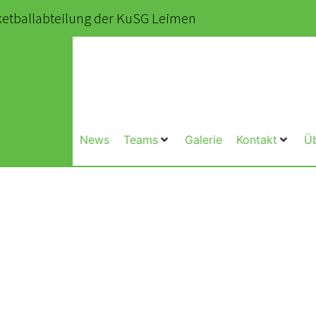
asketballabteilung der KuSG Leimen
News
Teams
Galerie
Kontakt
Ü