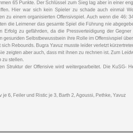
ammen 65 Punkte. Der Schlüssel zum Sieg lag aber in einer enga
iffen. Hier war sich kein Spieler zu schade auch einmal 
ten zu einem organisierten Offensivspiel. Auch wenn die 46: 
tten die Leimener das gesamte Spiel die Führung nie abgegebe
 Erfolg zu gefährden, da die Pressverteidigung der Gegner 
em gesunden Selbstbewusstsein ihre Rolle im Offensivspiel übe
t sich Rebounds. Bugra Yavuz musste leider verletzt kürzertrete
Sie zeigten aber auch, dass mit ihnen zu rechnen ist. Zum Lei
 zu stellen.
n Struktur der Offensive wird weitergearbeitet. Die KuSG- 
e 6, Feiler und Ristic je 3, Barth 2, Agoussi, Pethke, Yavuz