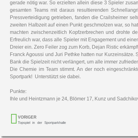
gerade nötig war. So erzielten allein diese 3 Spieler zus
gesamten Teams mit daraus resultierenden Schnellangr
Pressverteidigung getrieben, fanden die Crailsheimer sel
zweiten Halbzeit auf einen Punkt geschmolzen war, so ha
machten zwischenzeitlich Kopfzerbrechen und drohte den
Erfreulich war, dass alle Spieler mit Engagement und ein
Dreier ein. Zero Feiler zog zum Korb, Dejan Ristic erkämpf
Franck Agoussi und Juri Pethke hatten nur Kurzeinsätze. 
Bank die Spielzeit nicht verlängert, um alle immer zufrieden
Die Chemie im Team stimmt. An der noch eingeschränkte
Sportpark! Unterstützt sie dabei.
Punkte:
Ihle und Heintzmann je 24, Blömer 17, Kunz und Sadchikov j
VORIGER
Topspiel in der Sportparkhalle