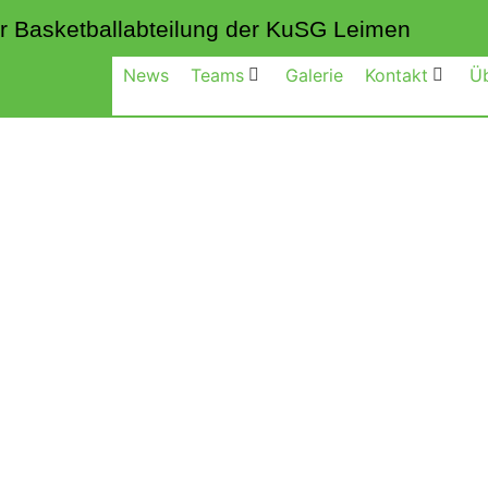
 der Basketballabteilung der KuSG Leimen
News
Teams
Galerie
Kontakt
Ü