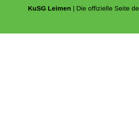
KuSG Leimen
| Die offizielle Seite