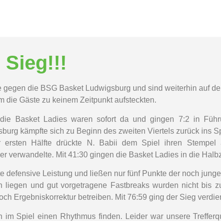
 Sieg!!!
ie gegen die BSG Basket Ludwigsburg und sind weiterhin auf de
em die Gäste zu keinem Zeitpunkt aufsteckten.
die Basket Ladies waren sofort da und gingen 7:2 in Führ
burg kämpfte sich zu Beginn des zweiten Viertels zurück ins S
ersten Hälfte drückte N. Babii dem Spiel ihren Stempel a
r verwandelte. Mit 41:30 gingen die Basket Ladies in die Halbz
erte defensive Leistung und ließen nur fünf Punkte der noch jun
an liegen und gut vorgetragene Fastbreaks wurden nicht bis z
h Ergebniskorrektur betreiben. Mit 76:59 ging der Sieg verdien
im Spiel einen Rhythmus finden. Leider war unsere Trefferquo