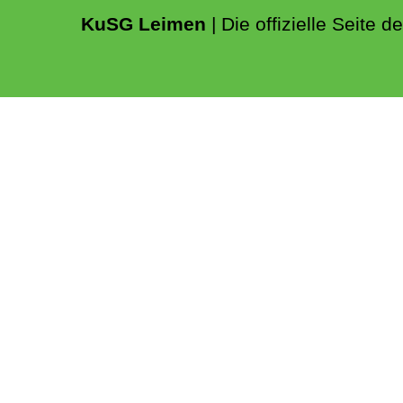
KuSG Leimen
| Die offizielle Seite