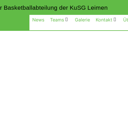
 der Basketballabteilung der KuSG Leimen
News
Teams
Galerie
Kontakt
Ü