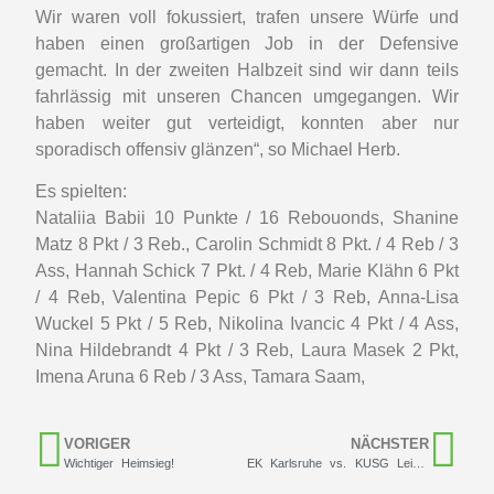
Wir waren voll fokussiert, trafen unsere Würfe und
haben einen großartigen Job in der Defensive
gemacht. In der zweiten Halbzeit sind wir dann teils
fahrlässig mit unseren Chancen umgegangen. Wir
haben weiter gut verteidigt, konnten aber nur
sporadisch offensiv glänzen“, so Michael Herb.
Es spielten:
Nataliia Babii 10 Punkte / 16 Rebouonds, Shanine
Matz 8 Pkt / 3 Reb., Carolin Schmidt 8 Pkt. / 4 Reb / 3
Ass, Hannah Schick 7 Pkt. / 4 Reb, Marie Klähn 6 Pkt
/ 4 Reb, Valentina Pepic 6 Pkt / 3 Reb, Anna-Lisa
Wuckel 5 Pkt / 5 Reb, Nikolina Ivancic 4 Pkt / 4 Ass,
Nina Hildebrandt 4 Pkt / 3 Reb, Laura Masek 2 Pkt,
Imena Aruna 6 Reb / 3 Ass, Tamara Saam,
VORIGER
NÄCHSTER
Wichtiger Heimsieg!
EK Karlsruhe vs. KUSG Leimen 86:77